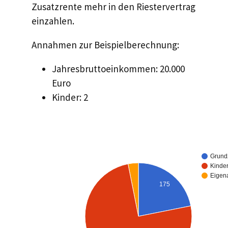
Zusatzrente mehr in den Riestervertrag
einzahlen.
Annahmen zur Beispielberechnung:
Jahresbruttoeinkommen: 20.000
Euro
Kinder: 2
Grund
Kinde
Eigena
175