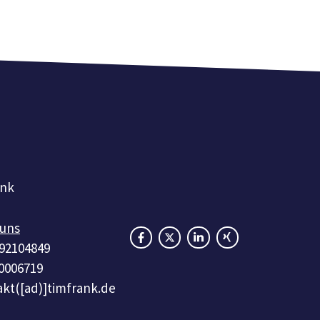
ank
 uns
 92104849
0006719
kt([ad)]timfrank.de