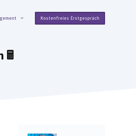
agement
Kostenfreies Erstgespräch
 🖩