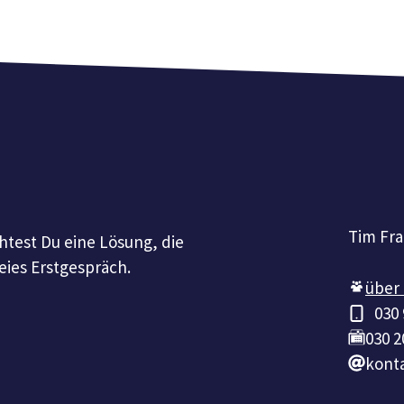
Tim Fr
htest Du eine Lösung, die
eies Erstgespräch.
über
030
030 2
konta