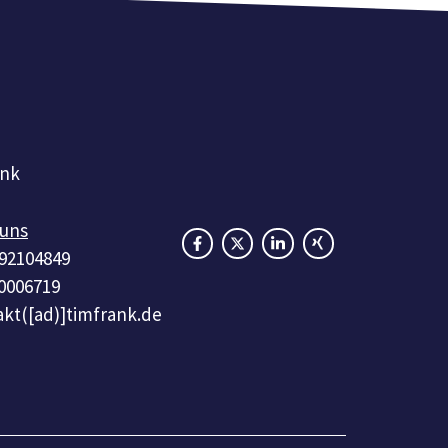
ank
 uns
 92104849
0006719
kt([ad)]timfrank.de