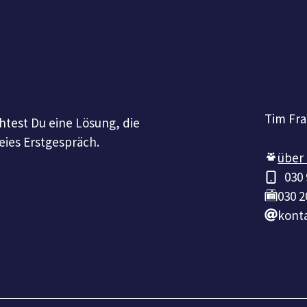
Tim Fr
htest Du eine Lösung, die
eies Erstgespräch.
über
030
030 2
konta