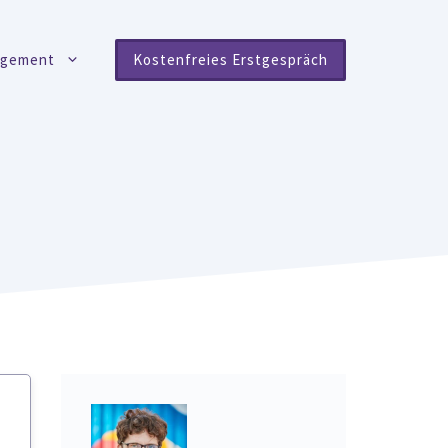
agement
Kostenfreies Erstgespräch