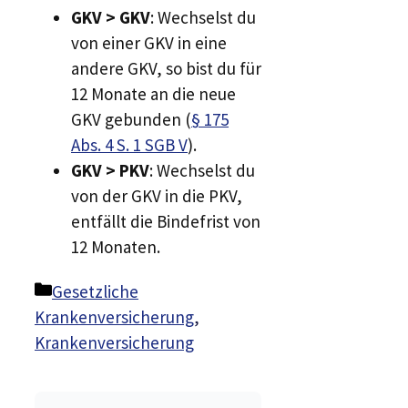
GKV > GKV
: Wechselst du
von einer GKV in eine
andere GKV, so bist du für
12 Monate an die neue
GKV gebunden (
§ 175
Abs. 4 S. 1 SGB V
).
GKV > PKV
: Wechselst du
von der GKV in die PKV,
entfällt die Bindefrist von
12 Monaten.
Kategorien
Gesetzliche
Krankenversicherung
,
Krankenversicherung