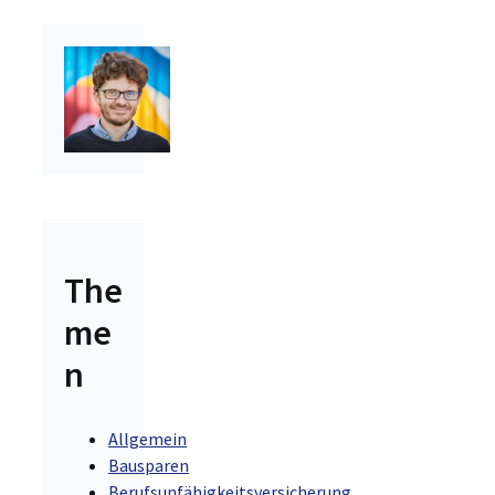
The
me
n
Allgemein
Bausparen
Berufsunfähigkeitsversicherung