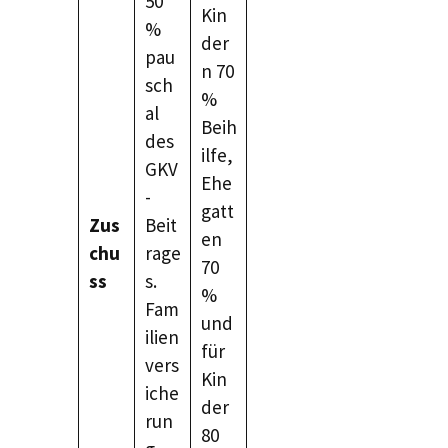
50
Kin
%
der
pau
n 70
sch
%
al
Beih
des
ilfe,
GKV
Ehe
-
gatt
Zus
Beit
en
chu
rage
70
ss
s.
%
Fam
und
ilien
für
vers
Kin
iche
der
run
80