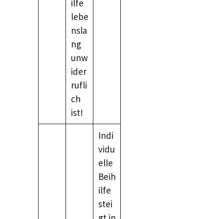
ilfe
lebe
nsla
ng
unw
ider
rufli
ch
ist!
Indi
vidu
elle
Beih
ilfe
stei
gt in