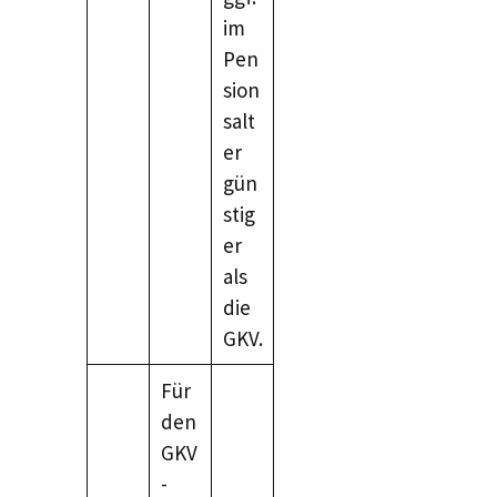
im
Pen
sion
salt
er
gün
stig
er
als
die
GKV.
Für
den
GKV
-