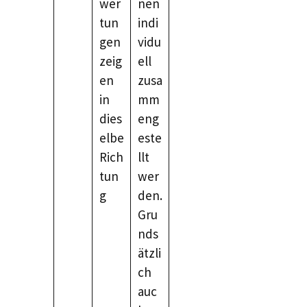
wer
nen
tun
indi
gen
vidu
zeig
ell
en
zusa
in
mm
dies
eng
elbe
este
Rich
llt
tun
wer
g
den.
Gru
nds
ätzli
ch
auc