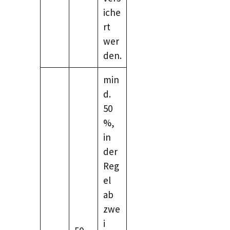
iche
rt
wer
den.
min
d.
50
%,
in
der
Reg
el
ab
zwe
i