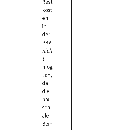
Rest
kost
en
in
der
PKV
nich
t
mög
lich,
da
die
pau
sch
ale
Beih