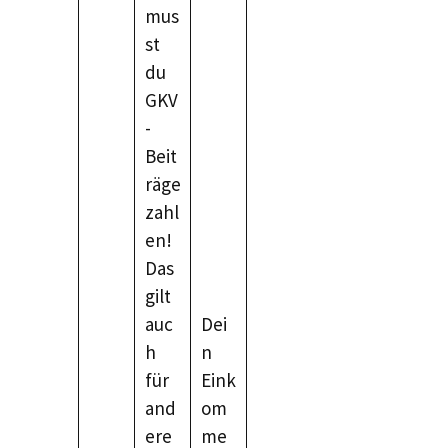
mus
st
du
GKV
-
Beit
räge
zahl
en!
Das
gilt
auc
Dei
h
n
für
Eink
and
om
ere
me