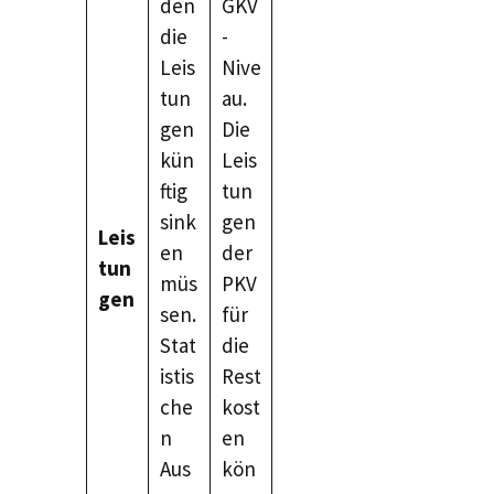
den
GKV
die
-
Leis
Nive
tun
au.
gen
Die
kün
Leis
ftig
tun
sink
gen
Leis
en
der
tun
müs
PKV
gen
sen.
für
Stat
die
istis
Rest
che
kost
n
en
Aus
kön