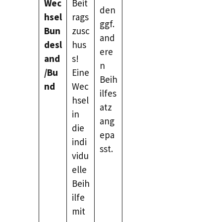
Wec
Beit
den
hsel
rags
ggf.
Bun
zusc
and
desl
hus
ere
and
s!
n
/Bu
Eine
Beih
nd
Wec
ilfes
hsel
atz
in
ang
die
epa
indi
sst.
vidu
elle
Beih
ilfe
mit