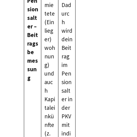
Pen
mie
Dad
sion
tete
urc
salt
(Ein
h
er –
lieg
wird
Beit
er)
dein
rags
woh
Beit
be
nun
rag
mes
g)
im
sun
und
Pen
g
auc
sion
h
salt
Kapi
er in
talei
der
nkü
PKV
nfte
mit
(z.
indi