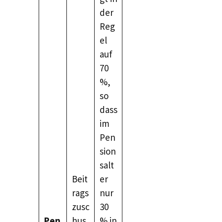
der
Reg
el
auf
70
%,
so
dass
im
Pen
sion
salt
Beit
er
rags
nur
zusc
30
Pen
hus
% in