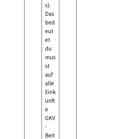
s).
Das
bed
eut
et
du
mus
st
auf
alle
Eink
ünft
e
GKV
-
Beit