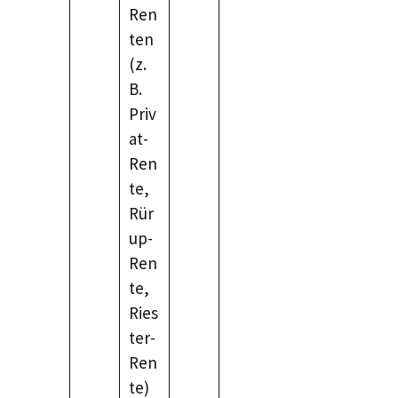
Ren
ten
(z.
B.
Priv
at-
Ren
te,
Rür
up-
Ren
te,
Ries
ter-
Ren
te)