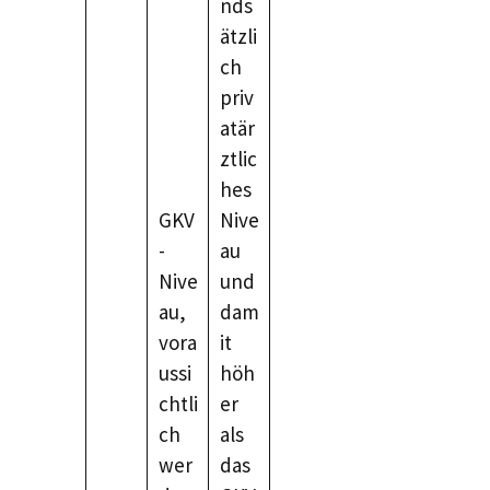
nds
ätzli
ch
priv
atär
ztlic
hes
GKV
Nive
-
au
Nive
und
au,
dam
vora
it
ussi
höh
chtli
er
ch
als
wer
das