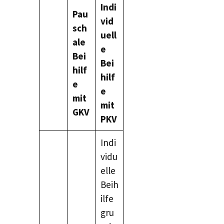
Indi
Pau
vid
sch
uell
ale
e
Bei
Bei
hilf
hilf
e
e
mit
mit
GKV
PKV
Indi
vidu
elle
Beih
ilfe
gru