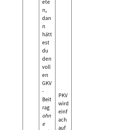
ete
n,
dan
n
hätt
est
du
den
voll
en
GKV
-
PKV
Beit
wird
rag
einf
ohn
ach
e
auf