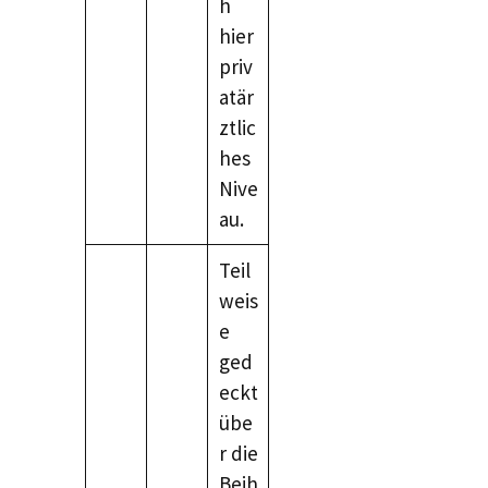
h
hier
priv
atär
ztlic
hes
Nive
au.
Teil
weis
e
ged
eckt
übe
r die
Beih