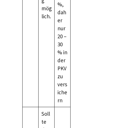
g
%,
mög
dah
lich.
er
nur
20 –
30
% in
der
PKV
zu
vers
iche
rn
Soll
te