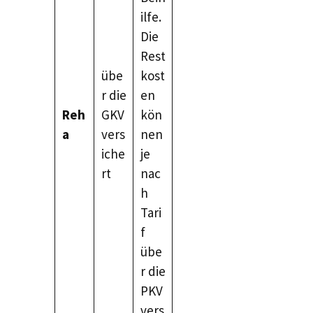
ilfe.
Die
Rest
übe
kost
r die
en
Reh
GKV
kön
a
vers
nen
iche
je
rt
nac
h
Tari
f
übe
r die
PKV
vers