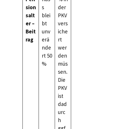
sion
s
der
salt
blei
PKV
er –
bt
vers
Beit
unv
iche
rag
erä
rt
nde
wer
rt 50
den
%
müs
sen.
Die
PKV
ist
dad
urc
h
ggf.