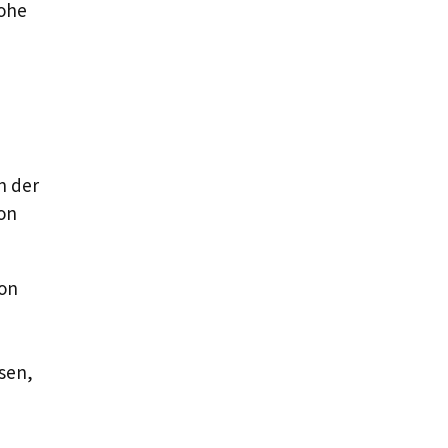
hohe
n der
on
ion
ssen,