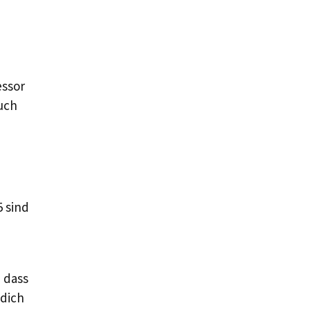
essor
auch
5 sind
 dass
 dich