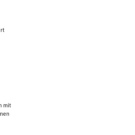
rt
h mit
enen