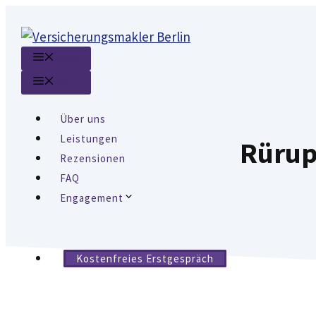
Zum
Inhalt
springen
Menü
Menü
Über uns
Leistungen
Rürup
Rezensionen
FAQ
Engagement
Kostenfreies Erstgespräch