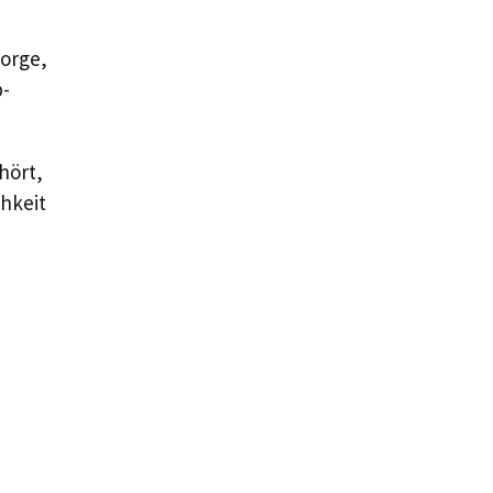
Sorge,
p-
hört,
chkeit