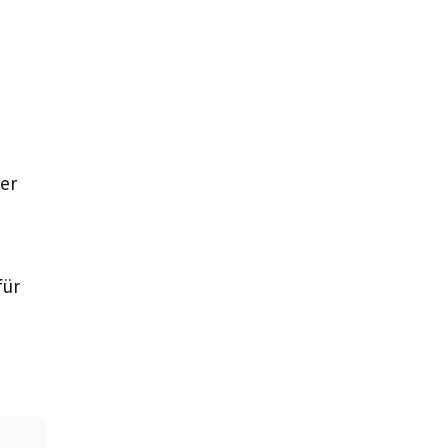
er
für