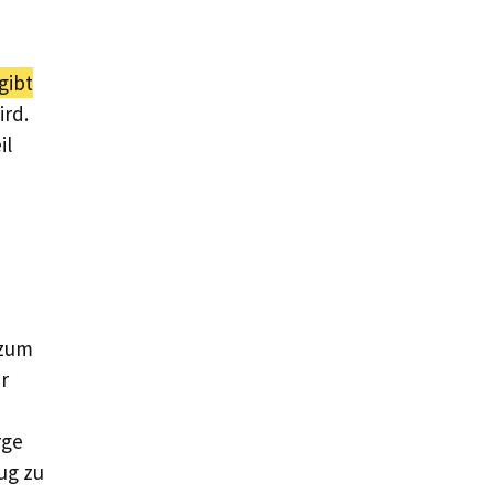
gibt
ird.
il
 zum
r
rge
ug zu