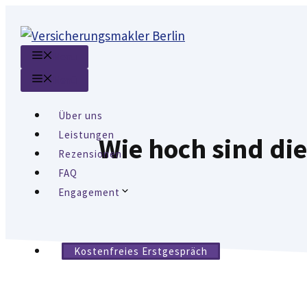
Zum
Inhalt
springen
Menü
Menü
Über uns
Leistungen
Wie hoch sind die
Rezensionen
FAQ
Engagement
Kostenfreies Erstgespräch