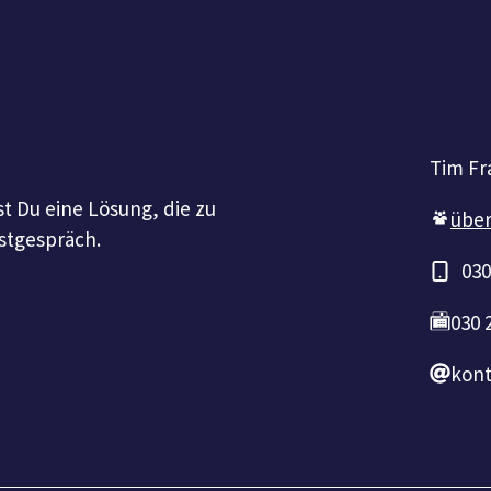
Tim Fr
t Du eine Lösung, die zu
über
rstgespräch.
030
030 
kont