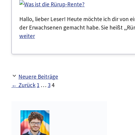
Hallo, lieber Leser! Heute möchte ich dir von 
der Erwachsenen gemacht habe. Sie heißt „Rü
weiter
Neuere Beiträge
Seite
Seite
Seite
←
Zurück
1
…
3
4