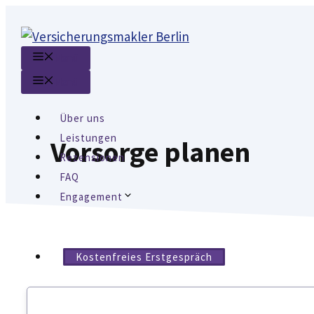
Zum
Inhalt
springen
Menü
Menü
Über uns
Leistungen
Vorsorge planen
Rezensionen
FAQ
Engagement
Kostenfreies Erstgespräch