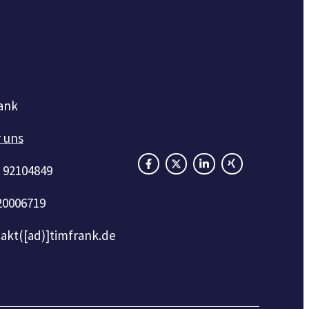
ank
 uns
 92104849
20006719
akt([ad)]timfrank.de