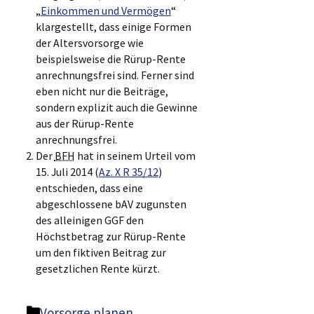
„
Einkommen und Vermögen
“
klargestellt, dass einige Formen
der Altersvorsorge wie
beispielsweise die Rürup-Rente
anrechnungsfrei sind. Ferner sind
eben nicht nur die Beiträge,
sondern explizit auch die Gewinne
aus der Rürup-Rente
anrechnungsfrei.
Der
BFH
hat in seinem Urteil vom
15. Juli 2014 (
Az. X R 35/12
)
entschieden, dass eine
abgeschlossene bAV zugunsten
des alleinigen GGF den
Höchstbetrag zur Rürup-Rente
um den fiktiven Beitrag zur
gesetzlichen Rente kürzt.
Kategorien
Vorsorge planen