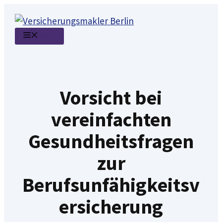
Zum
Inhalt
Menü
springen
Vorsicht bei
vereinfachten
Gesundheits­fragen
zur
Berufsunfähigkeitsv
ersicherung