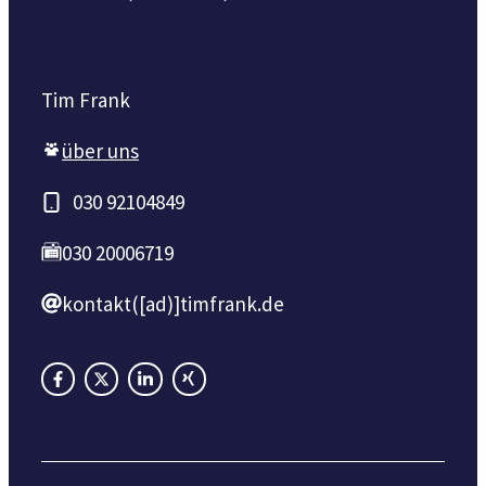
Tim Frank
über uns
030 92104849
030 20006719
kontakt([ad)]timfrank.de