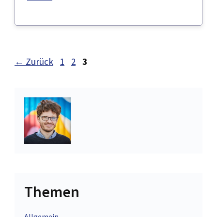
Seite
Seite
Seite
←
Zurück
1
2
3
Themen
Allgemein