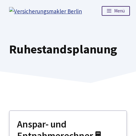
Zum
Menü
Inhalt
springen
Ruhestandsplanung
Anspar- und
Entnahmerechner 🖩